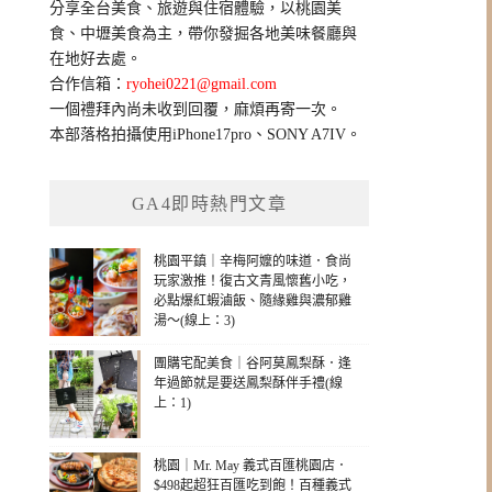
分享全台美食、旅遊與住宿體驗，以桃園美
字:
食、中壢美食為主，帶你發掘各地美味餐廳與
在地好去處。
合作信箱：
ryohei0221@gmail.com
一個禮拜內尚未收到回覆，麻煩再寄一次。
本部落格拍攝使用iPhone17pro、SONY A7IV。
GA4即時熱門文章
桃園平鎮｜辛梅阿嬤的味道．食尚
玩家激推！復古文青風懷舊小吃，
必點爆紅蝦滷飯、隨緣雞與濃郁雞
湯～(線上：3)
團購宅配美食｜谷阿莫鳳梨酥．逢
年過節就是要送鳳梨酥伴手禮(線
上：1)
桃園｜Mr. May 義式百匯桃園店．
$498起超狂百匯吃到飽！百種義式