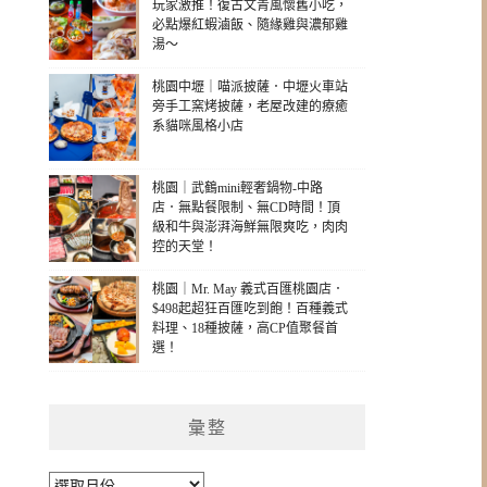
玩家激推！復古文青風懷舊小吃，
必點爆紅蝦滷飯、隨緣雞與濃郁雞
湯～
桃園中壢｜喵派披薩．中壢火車站
旁手工窯烤披薩，老屋改建的療癒
系貓咪風格小店
桃園｜武鶴mini輕奢鍋物-中路
店．無點餐限制、無CD時間！頂
級和牛與澎湃海鮮無限爽吃，肉肉
控的天堂！
桃園｜Mr. May 義式百匯桃園店．
$498起超狂百匯吃到飽！百種義式
料理、18種披薩，高CP值聚餐首
選！
彙整
彙