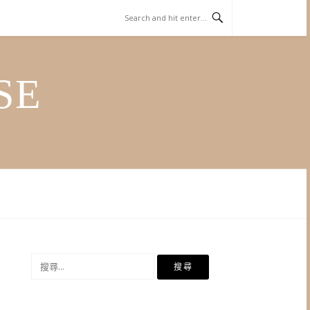
SE
搜
尋
關
鍵