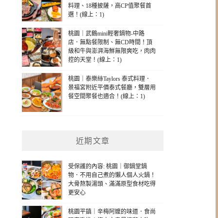
料理、18種披薩，高CP值聚餐首
選！(線上：1)
桃園｜武鶴mini輕奢鍋物-中路
店．無點餐限制、無CD時間！頂
級和牛與澎湃海鮮無限爽吃，肉肉
控的天堂！(線上：1)
桃園｜泰樂絲Taylors 泰式料理．
景福宮附近平價泰式餐廳，雙層用
餐空間聚餐也適合！(線上：1)
近期文章
受保護的內容: 桃園｜御鍋堂鍋
物．不用自己煮的懶人個人火鍋！
大骨熬製湯頭、滿滿原型食材吃得
更安心
桃園平鎮｜辛梅阿嬤的味道．食尚