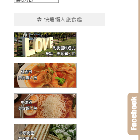
整
✿ 快速懶人旅食趣