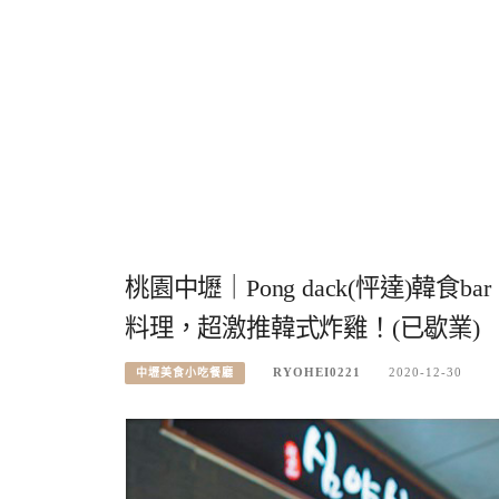
桃園中壢｜Pong dack(怦達)
料理，超激推韓式炸雞！(已歇業)
RYOHEI0221
2020-12-30
中壢美食小吃餐廳