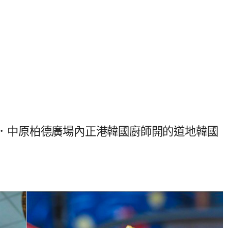
韓食bar．中原柏德廣場內正港韓國廚師開的道地韓國