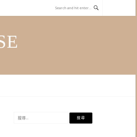
SE
搜
尋
關
鍵