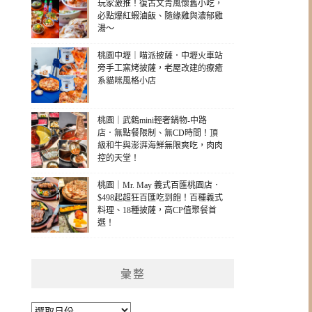
玩家激推！復古文青風懷舊小吃，
必點爆紅蝦滷飯、隨緣雞與濃郁雞
湯～
桃園中壢｜喵派披薩．中壢火車站
旁手工窯烤披薩，老屋改建的療癒
系貓咪風格小店
桃園｜武鶴mini輕奢鍋物-中路
店．無點餐限制、無CD時間！頂
級和牛與澎湃海鮮無限爽吃，肉肉
控的天堂！
桃園｜Mr. May 義式百匯桃園店．
$498起超狂百匯吃到飽！百種義式
料理、18種披薩，高CP值聚餐首
選！
彙整
彙