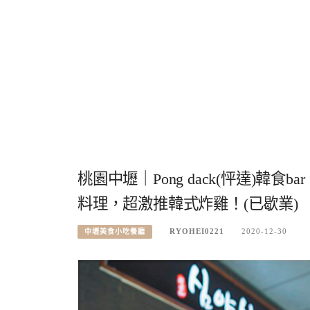
桃園中壢｜Pong dack(怦達)
料理，超激推韓式炸雞！(已歇業)
RYOHEI0221
2020-12-30
中壢美食小吃餐廳