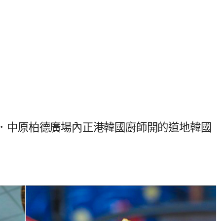
韓食bar．中原柏德廣場內正港韓國廚師開的道地韓國