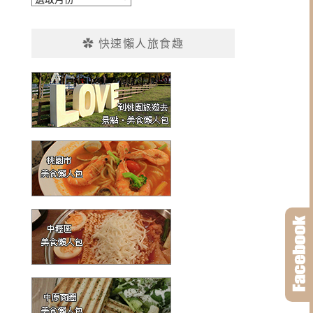
整
✿ 快速懶人旅食趣