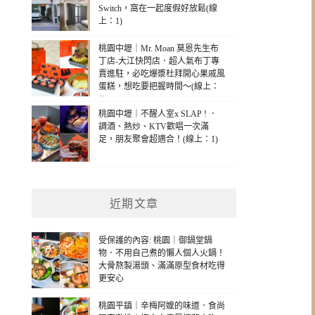
Switch，窩在一起度假好放鬆(線
上：1)
桃園中壢｜Mr. Moan 莫恩先生布
丁店-大江快閃店．超人氣布丁專
賣進駐，必吃爆漿杜拜開心果戚風
蛋糕，想吃要把握時間～(線上：
1)
桃園中壢｜不醒人室x SLAP ! ．
調酒、熱炒、KTV歡唱一次滿
足，朋友聚會超適合！(線上：1)
近期文章
受保護的內容: 桃園｜御鍋堂鍋
物．不用自己煮的懶人個人火鍋！
大骨熬製湯頭、滿滿原型食材吃得
更安心
桃園平鎮｜辛梅阿嬤的味道．食尚