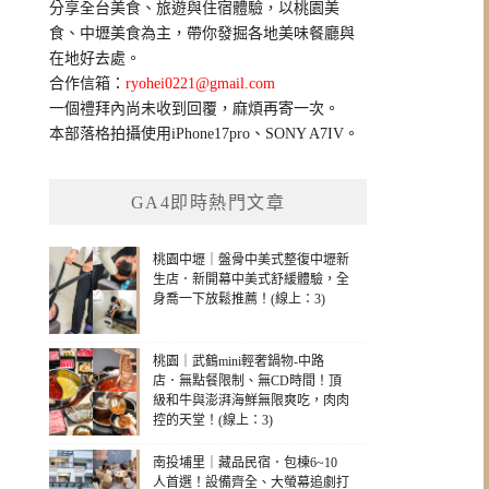
分享全台美食、旅遊與住宿體驗，以桃園美
字:
食、中壢美食為主，帶你發掘各地美味餐廳與
在地好去處。
合作信箱：
ryohei0221@gmail.com
一個禮拜內尚未收到回覆，麻煩再寄一次。
本部落格拍攝使用iPhone17pro、SONY A7IV。
GA4即時熱門文章
桃園中壢｜盤骨中美式整復中壢新
生店．新開幕中美式舒緩體驗，全
身喬一下放鬆推薦！(線上：3)
桃園｜武鶴mini輕奢鍋物-中路
店．無點餐限制、無CD時間！頂
級和牛與澎湃海鮮無限爽吃，肉肉
控的天堂！(線上：3)
南投埔里｜藏品民宿．包棟6~10
人首選！設備齊全、大螢幕追劇打