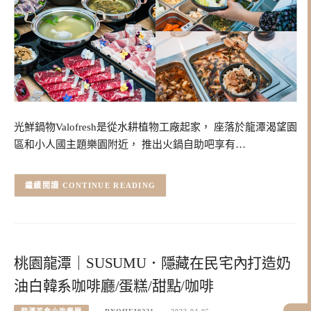
光鮮鍋物Valofresh是從水耕植物工廠起家， 座落於龍潭渴望園
區和小人國主題樂園附近， 推出火鍋自助吧享有…
CONTINUE READING
桃園龍潭｜SUSUMU．隱藏在民宅內打造奶
油白韓系咖啡廳/蛋糕/甜點/咖啡