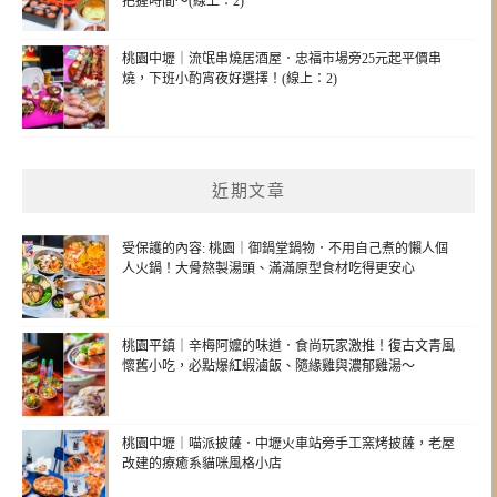
把握時間～(線上：2)
桃園中壢｜流氓串燒居酒屋．忠福市場旁25元起平價串
燒，下班小酌宵夜好選擇！(線上：2)
近期文章
受保護的內容: 桃園｜御鍋堂鍋物．不用自己煮的懶人個
人火鍋！大骨熬製湯頭、滿滿原型食材吃得更安心
桃園平鎮｜辛梅阿嬤的味道．食尚玩家激推！復古文青風
懷舊小吃，必點爆紅蝦滷飯、隨緣雞與濃郁雞湯～
桃園中壢｜喵派披薩．中壢火車站旁手工窯烤披薩，老屋
改建的療癒系貓咪風格小店