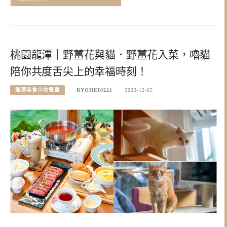
桃園龍潭｜野薑花與貓．野薑花入菜，嚕貓
陪你共度舌尖上的幸福時刻！
龍潭美食小吃餐廳
RYOHEI0221
2023-12-05