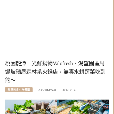
桃園龍潭｜光鮮鍋物Valofresh．渴望園區周
邊玻璃屋森林系火鍋店，無毒水耕蔬菜吃到
飽～
龍潭美食小吃餐廳
RYOHEI0221
2023-04-27