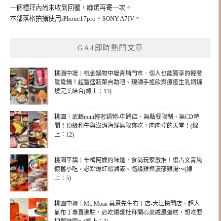
一個禮拜內尚未收到回覆，麻煩再寄一次。
本部落格拍攝使用iPhone17pro、SONY A7IV。
GA4即時熱門文章
桃園中壢｜桃金鍋物中壢青埔門市．個人也能獨享的輕奢
鴛鴦鍋！超豐盛蔬菜自助吧、現調手搖飲與療癒生乳銅鑼
燒完美結合(線上：13)
桃園｜武鶴mini輕奢鍋物-中路店．無點餐限制、無CD時
間！頂級和牛與澎湃海鮮無限爽吃，肉肉控的天堂！(線
上：12)
桃園平鎮｜辛梅阿嬤的味道．食尚玩家激推！復古文青風
懷舊小吃，必點爆紅蝦滷飯、隨緣雞與濃郁雞湯～(線
上：5)
桃園中壢｜Mr. Moan 莫恩先生布丁店-大江快閃店．超人
氣布丁專賣進駐，必吃爆漿杜拜開心果戚風蛋糕，想吃要