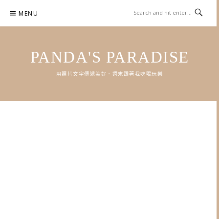
Skip
MENU
to
content
PANDA'S PARADISE
用照片文字傳遞美好．週末跟著我吃喝玩樂