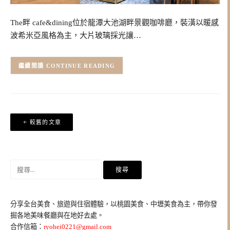
The畔 cafe&dining位於龍潭大池湖畔景觀咖啡廳，裝潢以暖感
波希米亞風格為主，大片玻璃採光讓…
CONTINUE READING
文
較舊的文章
章
導
覽
搜
尋
關
鍵
分享全台美食、旅遊與住宿體驗，以桃園美食、中壢美食為主，帶你發
字:
掘各地美味餐廳與在地好去處。
合作信箱：
ryohei0221@gmail.com