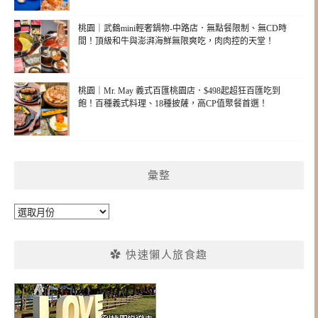
桃園｜武鶴mini輕奢鍋物-中路店．無點餐限制、無CD時
間！頂級和牛與澎湃海鮮無限爽吃，肉肉控的天堂！
桃園｜Mr. May 義式百匯桃園店．$498起超狂百匯吃到
飽！百種義式料理、18種披薩，高CP值聚餐首選！
彙整
彙
整
✿ 快速懶人旅食趣