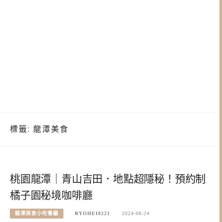
標籤:
龍潭美食
桃園龍潭｜青山吉田．地點超隱秘！預約制
橘子園秘境咖啡廳
龍潭美食小吃餐廳
RYOHEI0221
2024-08-24