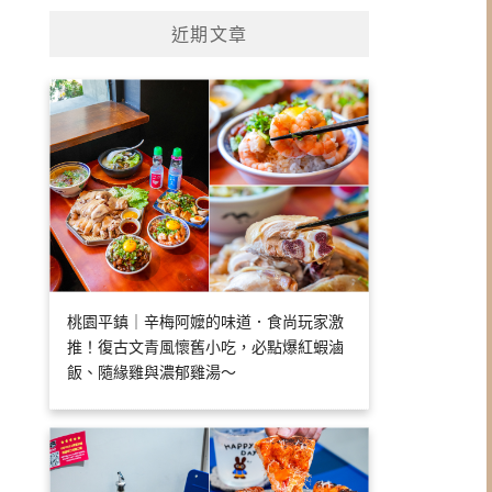
近期文章
桃園平鎮｜辛梅阿嬤的味道．食尚玩家激
推！復古文青風懷舊小吃，必點爆紅蝦滷
飯、隨緣雞與濃郁雞湯～