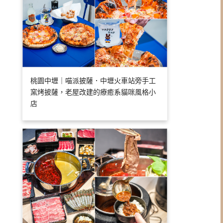
桃園中壢｜喵派披薩．中壢火車站旁手工
窯烤披薩，老屋改建的療癒系貓咪風格小
店