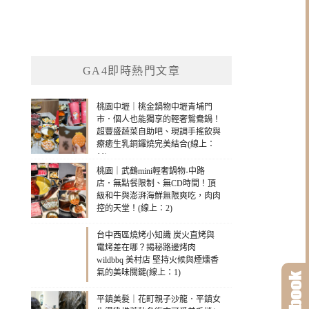
GA4即時熱門文章
桃園中壢｜桃金鍋物中壢青埔門
市．個人也能獨享的輕奢鴛鴦鍋！
超豐盛蔬菜自助吧、現調手搖飲與
療癒生乳銅鑼燒完美結合(線上：
11)
桃園｜武鶴mini輕奢鍋物-中路
店．無點餐限制、無CD時間！頂
級和牛與澎湃海鮮無限爽吃，肉肉
控的天堂！(線上：2)
台中西區燒烤小知識 炭火直烤與
電烤差在哪？揭秘路邊烤肉
wildbbq 美村店 堅持火候與煙燻香
氣的美味關鍵(線上：1)
平鎮美髮｜花町親子沙龍．平鎮女