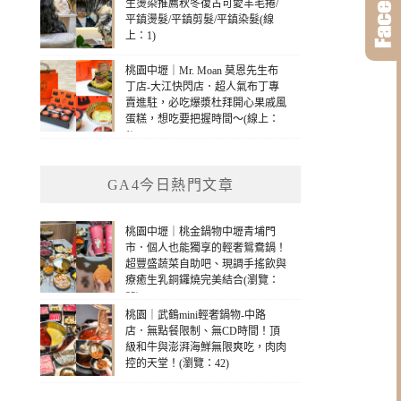
生燙染推薦秋冬復古可愛羊毛捲/
平鎮燙髮/平鎮剪髮/平鎮染髮(線
上：1)
桃園中壢｜Mr. Moan 莫恩先生布
丁店-大江快閃店．超人氣布丁專
賣進駐，必吃爆漿杜拜開心果戚風
蛋糕，想吃要把握時間～(線上：
1)
GA4今日熱門文章
桃園中壢｜桃金鍋物中壢青埔門
市．個人也能獨享的輕奢鴛鴦鍋！
超豐盛蔬菜自助吧、現調手搖飲與
療癒生乳銅鑼燒完美結合(瀏覽：
93)
桃園｜武鶴mini輕奢鍋物-中路
店．無點餐限制、無CD時間！頂
級和牛與澎湃海鮮無限爽吃，肉肉
控的天堂！(瀏覽：42)