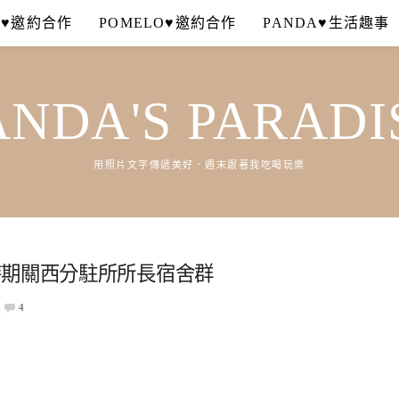
A♥邀約合作
POMELO♥邀約合作
PANDA♥生活趣事
ANDA'S PARADI
用照片文字傳遞美好．週末跟著我吃喝玩樂
時期關西分駐所所長宿舍群
4