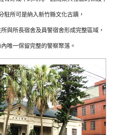
分駐所可是納入新竹縣文化古蹟，
駐所與所長宿舍及員警宿舍形成完整區域，
縣內唯一保留完整的警察聚落。