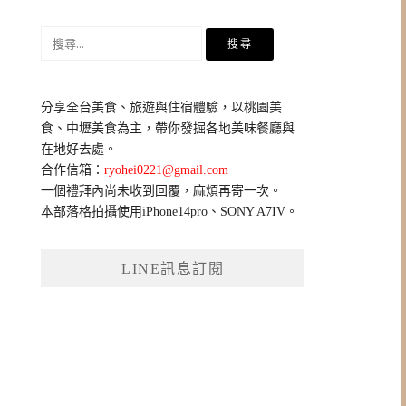
搜
尋
關
鍵
分享全台美食、旅遊與住宿體驗，以桃園美
字:
食、中壢美食為主，帶你發掘各地美味餐廳與
在地好去處。
合作信箱：
ryohei0221@gmail.com
一個禮拜內尚未收到回覆，麻煩再寄一次。
本部落格拍攝使用iPhone14pro、SONY A7IV。
LINE訊息訂閱