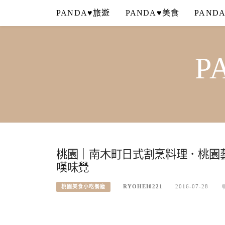
Skip
PANDA♥旅遊
PANDA♥美食
PAND
to
content
P
桃園｜南木町日式割烹料理．桃園
嘆味覺
RYOHEI0221
2016-07-28
桃園美食小吃餐廳