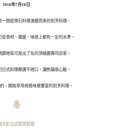
2016年7月16日
是一間從懷石料理演變而來的割烹料理，
町從食材、擺盤、味道上都有一定的水準，
桃園地區可是出了名的頂級握壽司店家，
的日式料理都讚不絕口，讓熊貓很心動，
約，開始享用視覺味覺饗宴的割烹料理。
南木町日式割烹料理