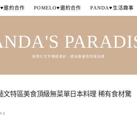
A♥邀約合作
POMELO♥邀約合作
PANDA♥生活趣事
ANDA'S PARADI
用照片文字傳遞美好．週末跟著我吃喝玩樂
藝文特區美食頂級無菜單日本料理 稀有食材驚
1