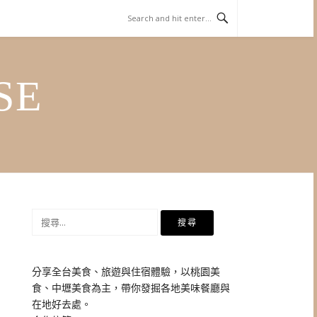
SE
搜
尋
關
鍵
分享全台美食、旅遊與住宿體驗，以桃園美
字:
食、中壢美食為主，帶你發掘各地美味餐廳與
在地好去處。