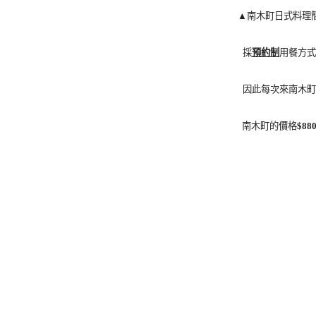
▲南木町日式料理
採
預約制
用餐方式
因此每次來南木町
南木町的價格
$88