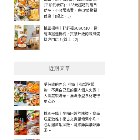
(平鎮代表店)．185元起吃到飽自
助吧、不收服務費，高CP值聚餐
首選！(線上：3)
桃園楊梅｜舒舒福SUSUMU．從
龍潭搬遷楊梅，質感升級的戚風蛋
糕專門店！(線上：2)
近期文章
受保護的內容: 桃園｜御鍋堂鍋
物．不用自己煮的懶人個人火鍋！
大骨熬製湯頭、滿滿原型食材吃得
更安心
桃園平鎮｜辛梅阿嬤的味道．食尚
玩家激推！復古文青風懷舊小吃，
必點爆紅蝦滷飯、隨緣雞與濃郁雞
湯～