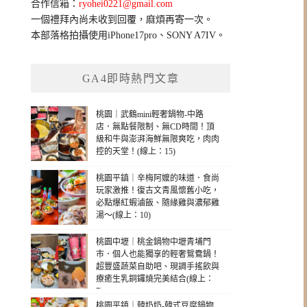
合作信箱：
ryohei0221@gmail.com
一個禮拜內尚未收到回覆，麻煩再寄一次。
本部落格拍攝使用iPhone17pro、SONY A7IV。
GA4即時熱門文章
桃園｜武鶴mini輕奢鍋物-中路
店．無點餐限制、無CD時間！頂
級和牛與澎湃海鮮無限爽吃，肉肉
控的天堂！(線上：15)
桃園平鎮｜辛梅阿嬤的味道．食尚
玩家激推！復古文青風懷舊小吃，
必點爆紅蝦滷飯、隨緣雞與濃郁雞
湯～(線上：10)
桃園中壢｜桃金鍋物中壢青埔門
市．個人也能獨享的輕奢鴛鴦鍋！
超豐盛蔬菜自助吧、現調手搖飲與
療癒生乳銅鑼燒完美結合(線上：
7)
桃園平鎮｜韓奶奶-韓式豆腐鍋物