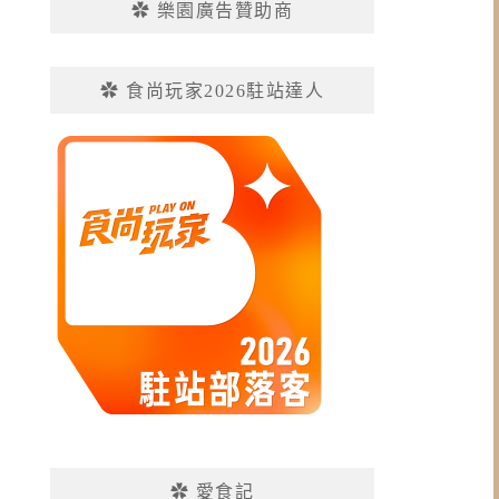
✿ 樂園廣告贊助商
✿ 食尚玩家2026駐站達人
✿ 愛食記