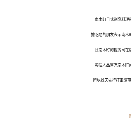
南木町日式割烹料理
據吃過的朋友表示南木
且南木町的握壽司在
每個人品嘗完南木町
所以找天先行打電話預