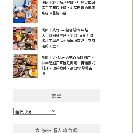
桃園中壢｜喵派披薩．中壢火車站
旁手工窯烤披薩，老屋改建的療癒
系貓咪風格小店
桃園｜武鶴mini輕奢鍋物-中路
店．無點餐限制、無CD時間！頂
級和牛與澎湃海鮮無限爽吃，肉肉
控的天堂！
桃園｜Mr. May 義式百匯桃園店．
$498起超狂百匯吃到飽！百種義式
料理、18種披薩，高CP值聚餐首
選！
彙整
彙
整
✿ 快速懶人旅食趣