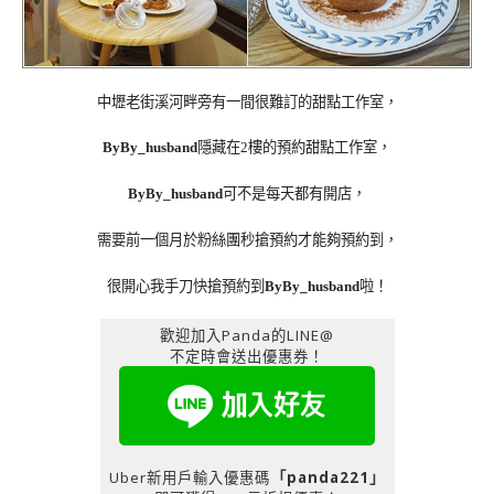
中壢老街溪河畔旁有一間很難訂的甜點工作室，
ByBy_husband
隱藏在2樓的預約甜點工作室，
ByBy_husband
可不是每天都有開店，
需要前一個月於粉絲團秒搶預約才能夠預約到，
很開心我手刀快搶預約到
ByBy_husband
啦！
歡迎加入Panda的LINE@
不定時會送出優惠券！
Uber新用戶輸入優惠碼
「panda221」