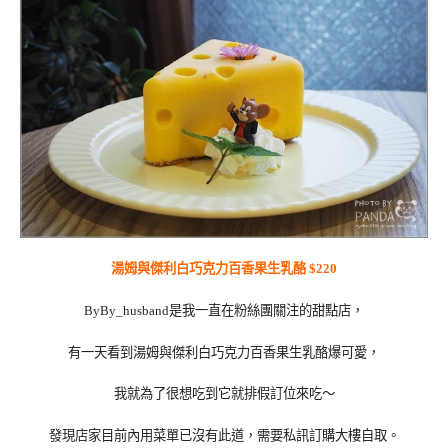
湯姆與傑利白巧克力百香果生乳酪 $220
ByBy_husband是我一直在粉絲團關注的甜點店，
有一天看到湯姆與傑利白巧克力百香果生乳酪爆可愛，
我就為了很想吃到它就排假訂位來吃～
發現店家目前內用菜單已沒有此道，需要私訊訂購大樓自取。