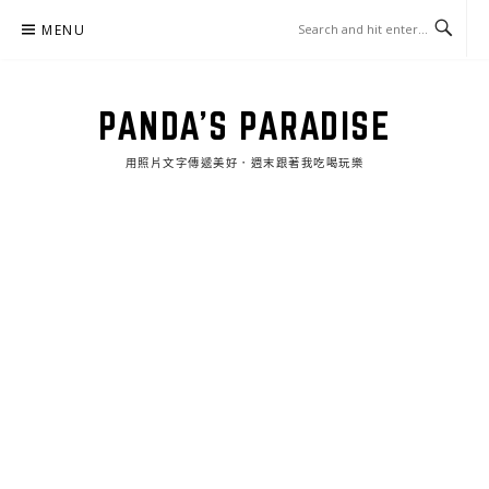
Skip
MENU
to
content
PANDA'S PARADISE
用照片文字傳遞美好．週末跟著我吃喝玩樂