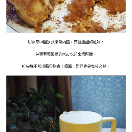
切開來中間是蘋果醬內餡，有著酸甜的滋味，
包覆著蘋果醬的塔皮吃起來很酥脆，
吃完醜不啦機蘋果塔會上癮耶！難怪也是每桌必點。