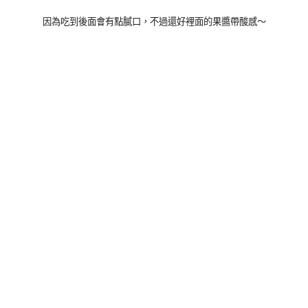
因為吃到後面會有點膩口，不過還好裡面的果醬帶酸感～