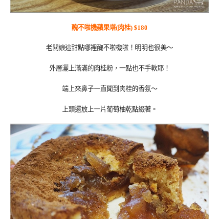
醜不啦機蘋果塔(肉桂) $180
老闆娘這甜點哪裡醜不啦機啦！明明也很美～
外層灑上滿滿的肉桂粉，一點也不手軟耶！
端上來鼻子一直聞到肉桂的香氛～
上頭還放上一片葡萄柚乾點綴著。