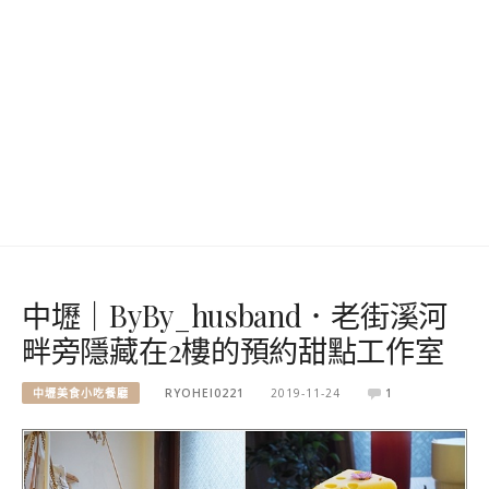
中壢｜ByBy_husband．老街溪河
畔旁隱藏在2樓的預約甜點工作室
中壢美食小吃餐廳
RYOHEI0221
2019-11-24
1