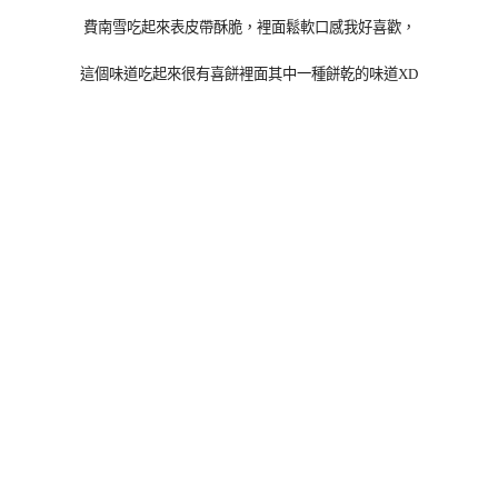
費南雪吃起來表皮帶酥脆，裡面鬆軟口感我好喜歡，
這個味道吃起來很有喜餅裡面其中一種餅乾的味道XD