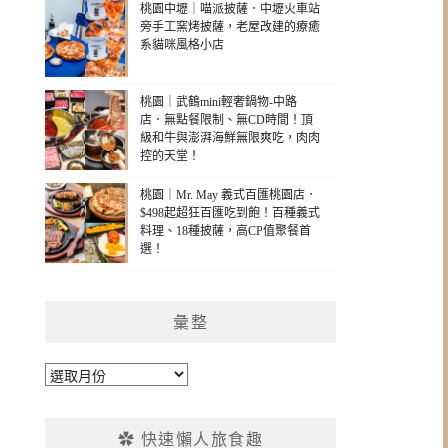
桃園中壢｜喵派披薩．中壢火車站
旁手工窯烤披薩，老屋改建的療癒
系貓咪風格小店
桃園｜武鶴mini輕奢鍋物-中路
店．無點餐限制、無CD時間！頂
級和牛與澎湃海鮮無限爽吃，肉肉
控的天堂！
桃園｜Mr. May 義式百匯桃園店．
$498起超狂百匯吃到飽！百種義式
料理、18種披薩，高CP值聚餐首
選！
彙整
彙
整
✿ 快速懶人旅食趣