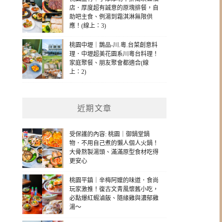
店．厚度超有誠意的原塊排餐，自
助吧主食、例湯到霜淇淋無限供
應！(線上：3)
桃園中壢｜鵲品-川.粵.台菜創意料
理．中壢超美花園系川粵台料理！
家庭聚餐、朋友聚會都適合(線
上：2)
近期文章
受保護的內容: 桃園｜御鍋堂鍋
物．不用自己煮的懶人個人火鍋！
大骨熬製湯頭、滿滿原型食材吃得
更安心
桃園平鎮｜辛梅阿嬤的味道．食尚
玩家激推！復古文青風懷舊小吃，
必點爆紅蝦滷飯、隨緣雞與濃郁雞
湯～