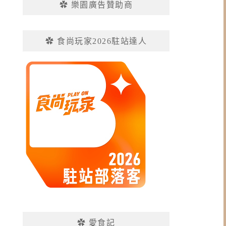
✿ 樂園廣告贊助商
✿ 食尚玩家2026駐站達人
✿ 愛食記