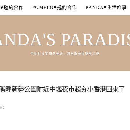
A♥邀約合作
POMELO♥邀約合作
PANDA♥生活趣事
ANDA'S PARADI
用照片文字傳遞美好．週末跟著我吃喝玩樂
街溪畔新勢公園附近中壢夜市超夯小香港回來了
2