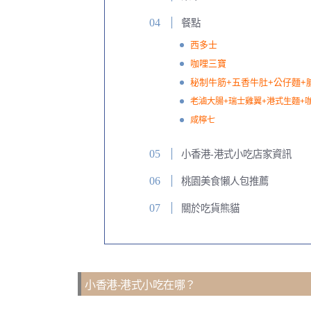
餐點
西多士
咖哩三寶
秘制牛筋+五香牛肚+公仔麵+
老滷大腸+瑞士雞翼+港式生麵+
咸檸七
小香港-港式小吃店家資訊
桃園美食懶人包推薦
關於吃貨熊貓
小香港-港式小吃在哪？