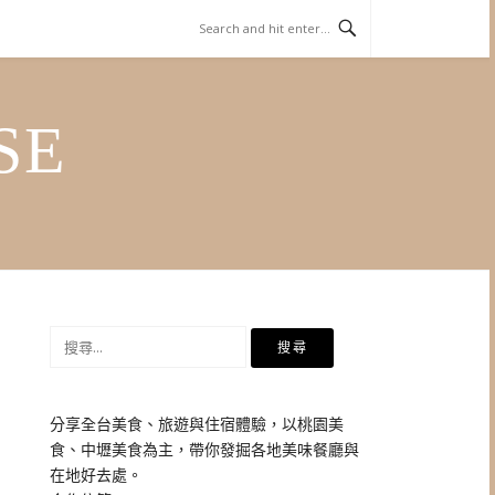
SE
搜
尋
關
鍵
分享全台美食、旅遊與住宿體驗，以桃園美
字:
食、中壢美食為主，帶你發掘各地美味餐廳與
在地好去處。