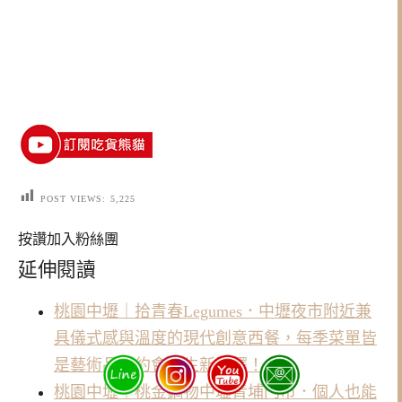
POST VIEWS:
5,225
按讚加入粉絲團
延伸閱讀
桃園中壢｜拾青春Legumes．中壢夜市附近兼
具儀式感與溫度的現代創意西餐，每季菜單皆
是藝術品，約會慶生新選擇！
桃園中壢｜桃金鍋物中壢青埔門市．個人也能