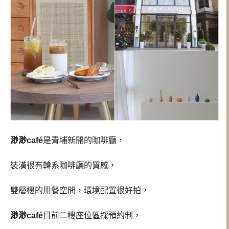
渺渺café
是
青埔新開的咖啡廳
，
裝潢很有韓系咖啡廳的質感，
雙層樓的用餐空間，環境配置很好拍，
渺渺café
目前二樓座位區採預約制，