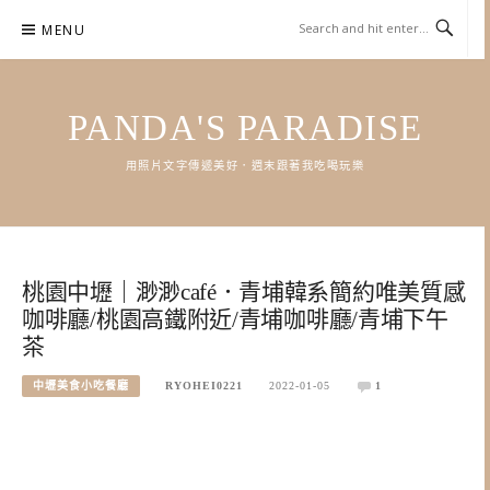
Skip
MENU
to
content
PANDA'S PARADISE
用照片文字傳遞美好．週末跟著我吃喝玩樂
桃園中壢｜渺渺café．青埔韓系簡約唯美質感
咖啡廳/桃園高鐵附近/青埔咖啡廳/青埔下午
茶
中壢美食小吃餐廳
RYOHEI0221
2022-01-05
1