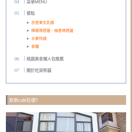
菜單MENU
餐點
百香果生乳酪
檸檬瑪德蓮、柚香瑪德蓮
水果特調
拿鐵
桃園美食懶人包推薦
關於吃貨熊貓
渺渺café在哪?