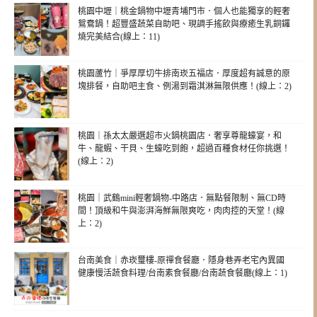
桃園中壢｜桃金鍋物中壢青埔門市．個人也能獨享的輕奢
鴛鴦鍋！超豐盛蔬菜自助吧、現調手搖飲與療癒生乳銅鑼
燒完美結合(線上：11)
桃園蘆竹｜爭厚厚切牛排南崁五福店．厚度超有誠意的原
塊排餐，自助吧主食、例湯到霜淇淋無限供應！(線上：2)
桃園｜孫太太嚴選超市火鍋桃園店．奢享尊龍蠔宴，和
牛、龍蝦、干貝、生蠔吃到飽，超過百種食材任你挑選！
(線上：2)
桃園｜武鶴mini輕奢鍋物-中路店．無點餐限制、無CD時
間！頂級和牛與澎湃海鮮無限爽吃，肉肉控的天堂！(線
上：2)
台南美食｜赤崁璽樓-原禪食餐廳．隱身巷弄老宅內異國
健康慢活蔬食料理/台南素食餐廳/台南蔬食餐廳(線上：1)