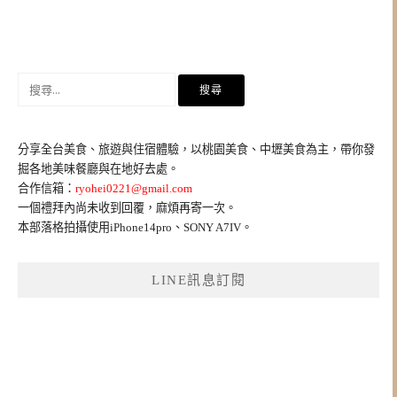
搜
尋
關
鍵
分享全台美食、旅遊與住宿體驗，以桃園美食、中壢美食為主，帶你發
字:
掘各地美味餐廳與在地好去處。
合作信箱：
ryohei0221@gmail.com
一個禮拜內尚未收到回覆，麻煩再寄一次。
本部落格拍攝使用iPhone14pro、SONY A7IV。
LINE訊息訂閱