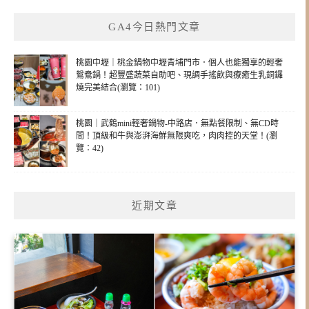
GA4今日熱門文章
桃園中壢｜桃金鍋物中壢青埔門市．個人也能獨享的輕奢
鴛鴦鍋！超豐盛蔬菜自助吧、現調手搖飲與療癒生乳銅鑼
燒完美結合(瀏覽：101)
桃園｜武鶴mini輕奢鍋物-中路店．無點餐限制、無CD時
間！頂級和牛與澎湃海鮮無限爽吃，肉肉控的天堂！(瀏
覽：42)
近期文章