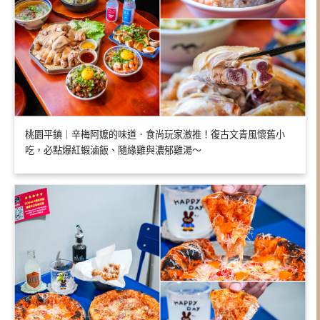
桃園平鎮｜辛梅阿嬤的味道．食尚玩家激推！復古文青風懷舊小
吃，必點爆紅蝦滷飯、隨緣雞與濃郁雞湯～