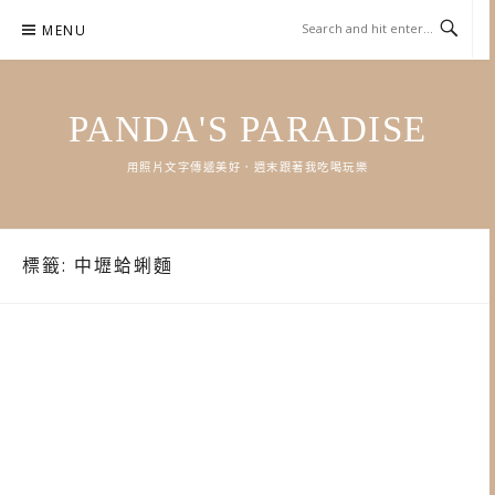
Skip
MENU
to
content
PANDA'S PARADISE
用照片文字傳遞美好．週末跟著我吃喝玩樂
標籤:
中壢蛤蜊麵