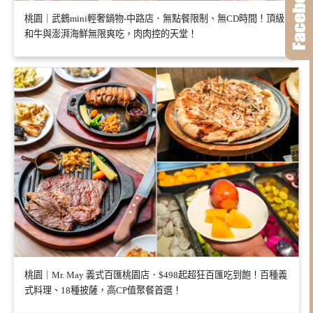
桃園｜武鶴mini輕奢鍋物-中路店．無點餐限制、無CD時間！頂級
和牛與澎湃海鮮無限爽吃，肉肉控的天堂！
桃園｜Mr. May 義式百匯桃園店．$498起超狂百匯吃到飽！百種義
式料理、18種披薩，高CP值聚餐首選！