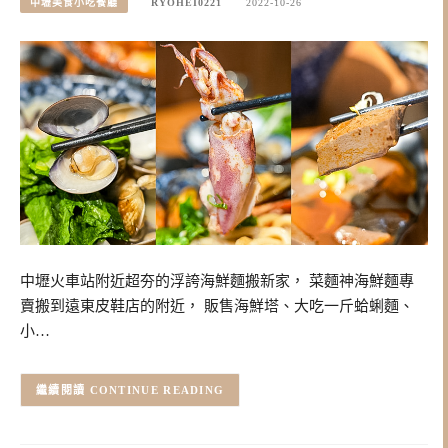
中壢美食小吃餐廳
RYOHEI0221
2022-10-26
中壢火車站附近超夯的浮誇海鮮麵搬新家， 菜麵神海鮮麵專
賣搬到遠東皮鞋店的附近， 販售海鮮塔、大吃一斤蛤蜊麵、
小…
CONTINUE READING