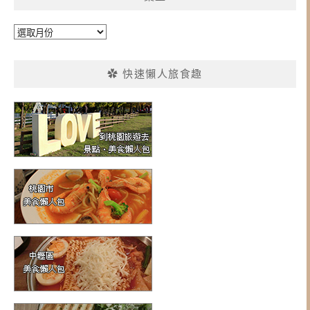
彙
整
✿ 快速懶人旅食趣