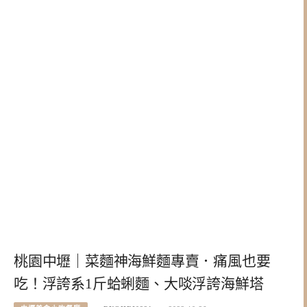
桃園中壢｜菜麵神海鮮麵專賣．痛風也要
吃！浮誇系1斤蛤蜊麵、大啖浮誇海鮮塔