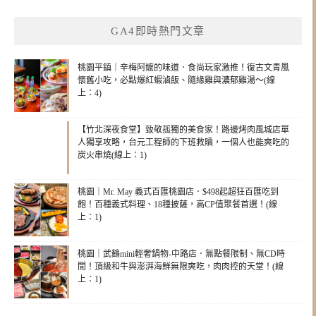
GA4即時熱門文章
桃園平鎮｜辛梅阿嬤的味道．食尚玩家激推！復古文青風
懷舊小吃，必點爆紅蝦滷飯、隨緣雞與濃郁雞湯～(線
上：4)
【竹北深夜食堂】致敬孤獨的美食家！路邊烤肉風城店單
人獨享攻略，台元工程師的下班救贖，一個人也能爽吃的
炭火串燒(線上：1)
桃園｜Mr. May 義式百匯桃園店．$498起超狂百匯吃到
飽！百種義式料理、18種披薩，高CP值聚餐首選！(線
上：1)
桃園｜武鶴mini輕奢鍋物-中路店．無點餐限制、無CD時
間！頂級和牛與澎湃海鮮無限爽吃，肉肉控的天堂！(線
上：1)