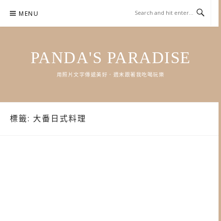
Skip
MENU
to
content
PANDA'S PARADISE
用照片文字傳遞美好．週末跟著我吃喝玩樂
標籤:
大番日式料理