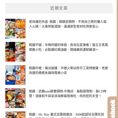
近期文章
受保護的內容: 桃園｜御鍋堂鍋物．不用自己煮的懶人個
人火鍋！大骨熬製湯頭、滿滿原型食材吃得更安心
桃園平鎮｜辛梅阿嬤的味道．食尚玩家激推！復古文青風
懷舊小吃，必點爆紅蝦滷飯、隨緣雞與濃郁雞湯～
桃園中壢｜喵派披薩．中壢火車站旁手工窯烤披薩，老屋
改建的療癒系貓咪風格小店
桃園｜武鶴mini輕奢鍋物-中路店．無點餐限制、無CD時
間！頂級和牛與澎湃海鮮無限爽吃，肉肉控的天堂！
桃園｜Mr. May 義式百匯桃園店．$498起超狂百匯吃到