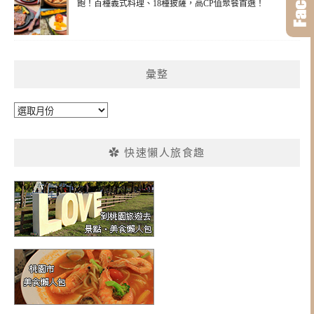
飽！百種義式料理、18種披薩，高CP值聚餐首選！
彙整
彙
整
✿ 快速懶人旅食趣