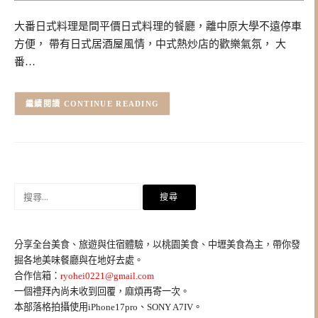
大番日式料理是間平價日式料理的餐廳，離中原大學不遠停車
方便， 帶有日式居酒屋風情，中式熱炒店的歡樂氣氛， 大
番…
CONTINUE READING
搜
尋
關
鍵
分享全台美食、旅遊與住宿體驗，以桃園美食、中壢美食為主，帶你發
字:
掘各地美味餐廳與在地好去處。
合作信箱：
ryohei0221@gmail.com
一個禮拜內尚未收到回覆，麻煩再寄一次。
本部落格拍攝使用iPhone17pro、SONY A7IV。