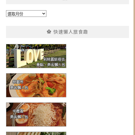
彙
整
✿ 快速懶人旅食趣