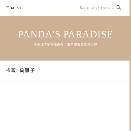
Skip
MENU
to
content
PANDA'S PARADISE
用照片文字傳遞美好．週末跟著我吃喝玩樂
標籤:
負離子