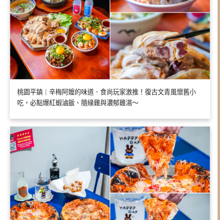
桃園平鎮｜辛梅阿嬤的味道．食尚玩家激推！復古文青風懷舊小
吃，必點爆紅蝦滷飯、隨緣雞與濃郁雞湯～