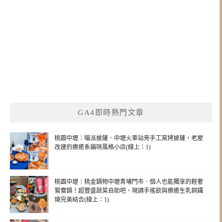
GA4即時熱門文章
桃園中壢｜喵派披薩．中壢火車站旁手工窯烤披薩，老屋
改建的療癒系貓咪風格小店(線上：1)
桃園中壢｜桃金鍋物中壢青埔門市．個人也能獨享的輕奢
鴛鴦鍋！超豐盛蔬菜自助吧、現調手搖飲與療癒生乳銅鑼
燒完美結合(線上：1)