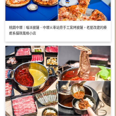
桃園中壢｜喵派披薩．中壢火車站旁手工窯烤披薩，老屋改建的療
癒系貓咪風格小店