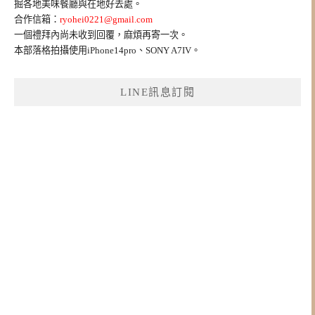
掘各地美味餐廳與在地好去處。
合作信箱：
ryohei0221@gmail.com
一個禮拜內尚未收到回覆，麻煩再寄一次。
本部落格拍攝使用iPhone14pro、SONY A7IV。
LINE訊息訂閱