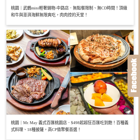
桃園｜武鶴mini輕奢鍋物-中路店．無點餐限制、無CD時間！頂級
和牛與澎湃海鮮無限爽吃，肉肉控的天堂！
桃園｜Mr. May 義式百匯桃園店．$498起超狂百匯吃到飽！百種義
式料理、18種披薩，高CP值聚餐首選！