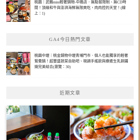
桃園｜武鶴mini輕奢鍋物-中路店．無點餐限制、無CD時
間！頂級和牛與澎湃海鮮無限爽吃，肉肉控的天堂！(線
上：1)
GA4今日熱門文章
桃園中壢｜桃金鍋物中壢青埔門市．個人也能獨享的輕奢
鴛鴦鍋！超豐盛蔬菜自助吧、現調手搖飲與療癒生乳銅鑼
燒完美結合(瀏覽：30)
近期文章