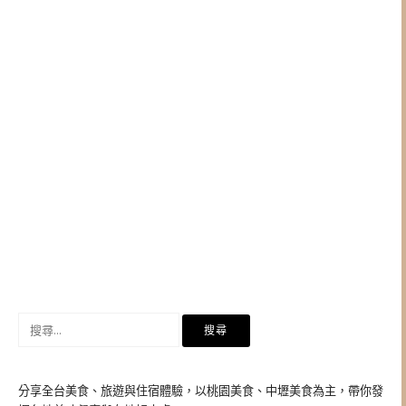
搜
尋
關
鍵
分享全台美食、旅遊與住宿體驗，以桃園美食、中壢美食為主，帶你發
字: