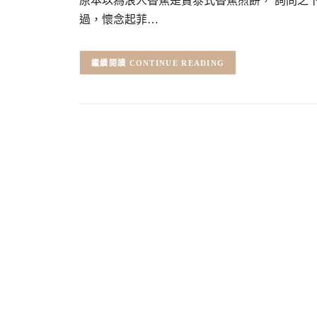
原本以為浪人香蕉是賣泰式香蕉煎餅， 詢問之
過，懷念起菲…
CONTINUE READING