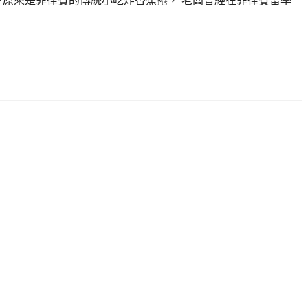
下原來是菲律賓的傳統小吃炸香蕉捲， 老闆曾經在菲律賓留學