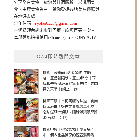
分享全台美食、旅遊與住宿體驗，以桃園美
字:
食、中壢美食為主，帶你發掘各地美味餐廳與
在地好去處。
合作信箱：
ryohei0221@gmail.com
一個禮拜內尚未收到回覆，麻煩再寄一次。
本部落格拍攝使用iPhone17pro、SONY A7IV。
GA4即時熱門文章
桃園｜武鶴mini輕奢鍋物-中路
店．無點餐限制、無CD時間！頂
級和牛與澎湃海鮮無限爽吃，肉肉
控的天堂！(線上：19)
桃園平鎮｜辛梅阿嬤的味道．食尚
玩家激推！復古文青風懷舊小吃，
必點爆紅蝦滷飯、隨緣雞與濃郁雞
湯～(線上：12)
桃園中壢｜桃金鍋物中壢青埔門
市．個人也能獨享的輕奢鴛鴦鍋！