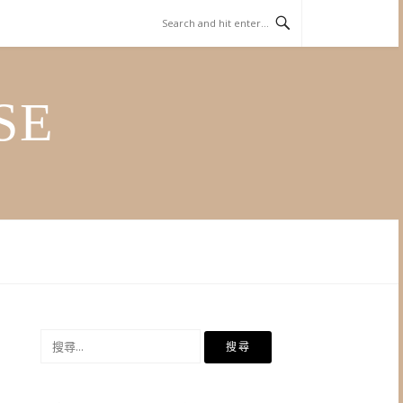
SE
搜
尋
關
鍵