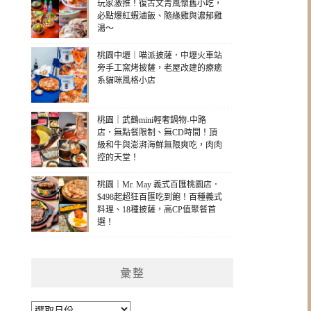
玩家激推！復古文青風懷舊小吃，
必點爆紅蝦滷飯、隨緣雞與濃郁雞
湯～
桃園中壢｜喵派披薩．中壢火車站
旁手工窯烤披薩，老屋改建的療癒
系貓咪風格小店
桃園｜武鶴mini輕奢鍋物-中路
店．無點餐限制、無CD時間！頂
級和牛與澎湃海鮮無限爽吃，肉肉
控的天堂！
桃園｜Mr. May 義式百匯桃園店．
$498起超狂百匯吃到飽！百種義式
料理、18種披薩，高CP值聚餐首
選！
彙整
彙