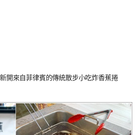
平商圈新開來自菲律賓的傳統散步小吃炸香蕉捲