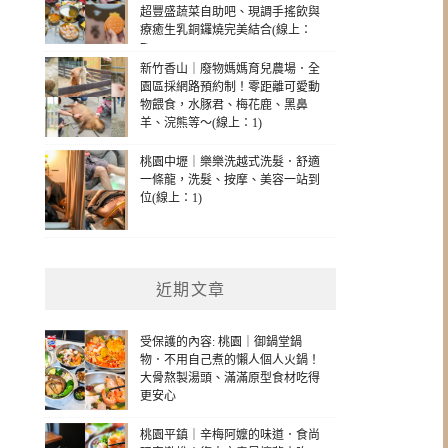
超豐盛蔬菜自助吧、現調手搖飲與
療癒生乳銅鑼燒完美結合(線上：
7)
新竹香山｜廢物媽媽育兒農場．全
園區採網路預約制！零距離可愛動
物餵食，水豚君、梅花鹿、黑鼻
羊、浣熊等～(線上：1)
桃園中壢｜樂樂洗越式洗髮．舒適
一條龍，洗髮、按摩、美容一站到
位(線上：1)
近期文章
受保護的內容: 桃園｜御鍋堂鍋
物．不用自己煮的懶人個人火鍋！
大骨熬製湯頭、滿滿原型食材吃得
更安心
桃園平鎮｜辛梅阿嬤的味道．食尚