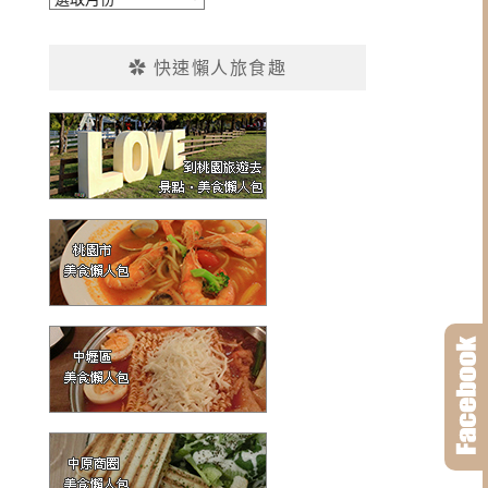
整
✿ 快速懶人旅食趣