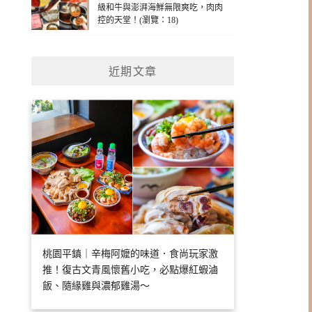
級和牛與澎湃海鮮無限爽吃，肉肉
控的天堂！(瀏覽：18)
近期文章
桃園平鎮｜辛梅阿嬤的味道．食尚玩家激
推！復古文青風懷舊小吃，必點爆紅蝦滷
飯、隨緣雞與濃郁雞湯～