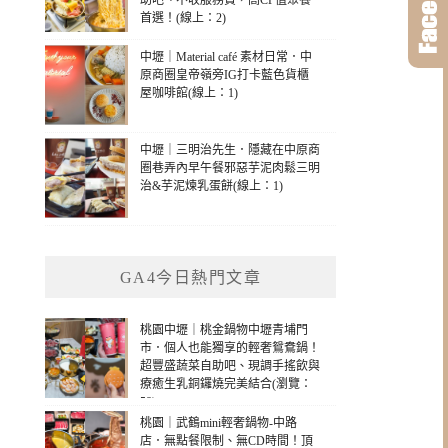
助吧、不收服務費，高CP值聚餐
首選！(線上：2)
中壢｜Material café 素材日常．中
原商圈皇帝嶺旁IG打卡藍色貨櫃
屋咖啡館(線上：1)
中壢｜三明治先生．隱藏在中原商
圈巷弄內早午餐邪惡芋泥肉鬆三明
治&芋泥煉乳蛋餅(線上：1)
GA4今日熱門文章
桃園中壢｜桃金鍋物中壢青埔門
市．個人也能獨享的輕奢鴛鴦鍋！
超豐盛蔬菜自助吧、現調手搖飲與
療癒生乳銅鑼燒完美結合(瀏覽：
58)
桃園｜武鶴mini輕奢鍋物-中路
店．無點餐限制、無CD時間！頂