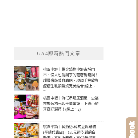
GA4即時熱門文章
桃園中壢｜桃金鍋物中壢青埔門
市．個人也能獨享的輕奢鴛鴦鍋！
超豐盛蔬菜自助吧、現調手搖飲與
療癒生乳銅鑼燒完美結合(線上：
8)
桃園中壢｜流氓串燒居酒屋．忠福
市場旁25元起平價串燒，下班小酌
宵夜好選擇！(線上：2)
桃園平鎮｜韓奶奶-韓式豆腐鍋物
(平鎮代表店)．185元起吃到飽自