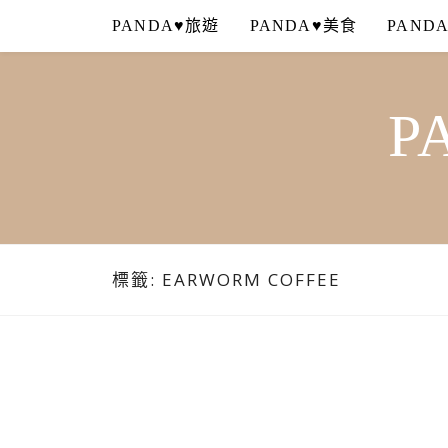
Skip
PANDA♥旅遊
PANDA♥美食
PAND
to
content
P
標籤:
EARWORM COFFEE