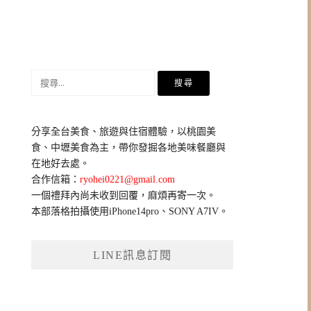
搜
尋
關
鍵
分享全台美食、旅遊與住宿體驗，以桃園美
字:
食、中壢美食為主，帶你發掘各地美味餐廳與
在地好去處。
合作信箱：
ryohei0221@gmail.com
一個禮拜內尚未收到回覆，麻煩再寄一次。
本部落格拍攝使用iPhone14pro、SONY A7IV。
LINE訊息訂閱