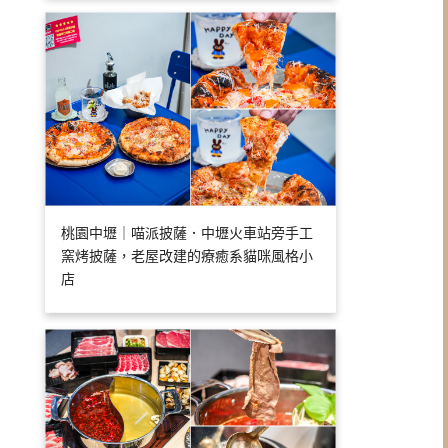
桃園中壢｜喵派披薩．中壢火車站旁手工
窯烤披薩，老屋改建的療癒系貓咪風格小
店