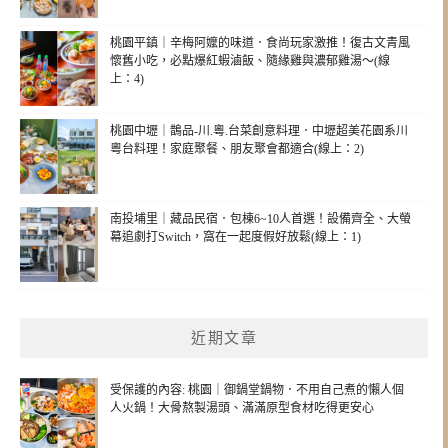
桃園平鎮｜辛梅阿嬤的味道．食尚玩家激推！復古文青風
懷舊小吃，必點爆紅蝦滷飯、隨緣雞與濃郁雞湯～(線
上：4)
桃園中壢｜鵲品-川.粵.台菜創意料理．中壢超美花園系川
粵台料理！家庭聚餐、朋友聚會都適合(線上：2)
南投埔里｜藏品民宿．包棟6~10人首選！設備齊全、大螢
幕追劇打Switch，窩在一起度假好放鬆(線上：1)
近期文章
受保護的內容: 桃園｜御鍋堂鍋物．不用自己煮的懶人個
人火鍋！大骨熬製湯頭、滿滿原型食材吃得更安心