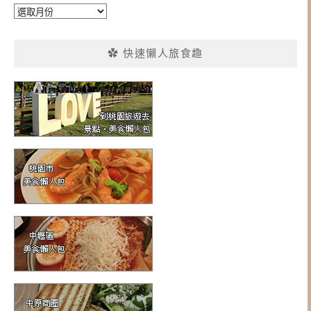
彙
整
✿ 快速懶人旅食趣