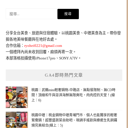
搜
尋
關
鍵
分享全台美食、旅遊與住宿體驗，以桃園美食、中壢美食為主，帶你發
字:
掘各地美味餐廳與在地好去處。
合作信箱：
ryohei0221@gmail.com
一個禮拜內尚未收到回覆，麻煩再寄一次。
本部落格拍攝使用iPhone17pro、SONY A7IV。
GA4即時熱門文章
桃園｜武鶴mini輕奢鍋物-中路店．無點餐限制、無CD時
間！頂級和牛與澎湃海鮮無限爽吃，肉肉控的天堂！(線
上：6)
桃園中壢｜桃金鍋物中壢青埔門市．個人也能獨享的輕奢
鴛鴦鍋！超豐盛蔬菜自助吧、現調手搖飲與療癒生乳銅鑼
燒完美結合(線上：5)