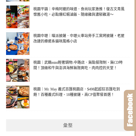
桃園平鎮｜辛梅阿嬤的味道．食尚玩家激推！復古文青風
懷舊小吃，必點爆紅蝦滷飯、隨緣雞與濃郁雞湯～
桃園中壢｜喵派披薩．中壢火車站旁手工窯烤披薩，老屋
改建的療癒系貓咪風格小店
桃園｜武鶴mini輕奢鍋物-中路店．無點餐限制、無CD時
間！頂級和牛與澎湃海鮮無限爽吃，肉肉控的天堂！
桃園｜Mr. May 義式百匯桃園店．$498起超狂百匯吃到
飽！百種義式料理、18種披薩，高CP值聚餐首選！
彙整