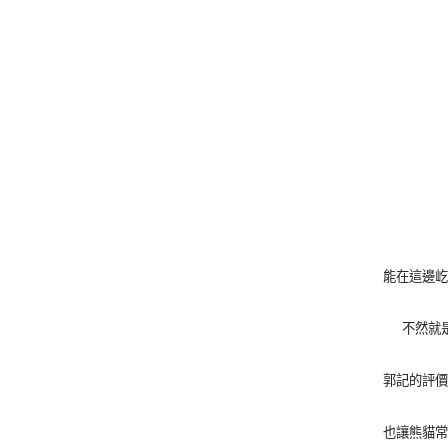
能在這邊屹
不然就
郭記的評價
也讓熊貓常