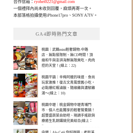
合作信箱：
ryohei0221@gmail.com
一個禮拜內尚未收到回覆，麻煩再寄一次。
本部落格拍攝使用iPhone17pro、SONY A7IV。
GA4即時熱門文章
桃園｜武鶴mini輕奢鍋物-中路
店．無點餐限制、無CD時間！頂
級和牛與澎湃海鮮無限爽吃，肉肉
控的天堂！(線上：22)
桃園平鎮｜辛梅阿嬤的味道．食尚
玩家激推！復古文青風懷舊小吃，
必點爆紅蝦滷飯、隨緣雞與濃郁雞
湯～(線上：10)
桃園中壢｜桃金鍋物中壢青埔門
市．個人也能獨享的輕奢鴛鴦鍋！
超豐盛蔬菜自助吧、現調手搖飲與
療癒生乳銅鑼燒完美結合(線上：
8)
中壢｜Alo Café 你好咖啡．老街溪