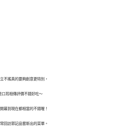
立不搖真的要夠創意更特別，
是口耳相傳評價不錯好吃～
開幕到現在都相當的不錯喔！
常回訪郭記品嘗新出的菜單。