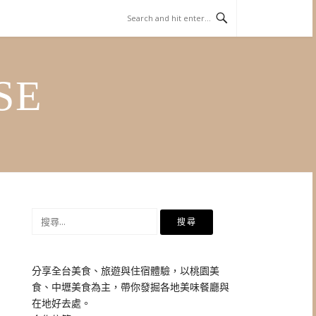
SE
搜
尋
關
鍵
分享全台美食、旅遊與住宿體驗，以桃園美
字:
食、中壢美食為主，帶你發掘各地美味餐廳與
在地好去處。