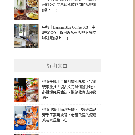
河畔旁新開幕韓國歐爸開的咖啡廳
(線上：1)
中壢｜Banana Blue Coffee 003．中
壢SOGO百貨附近藍蕉咖啡不限時
咖啡館(線上：1)
近期文章
桃園平鎮｜辛梅阿嬤的味道．食尚
玩家激推！復古文青風懷舊小吃，
必點爆紅蝦滷飯、隨緣雞與濃郁雞
湯～
桃園中壢｜喵派披薩．中壢火車站
旁手工窯烤披薩，老屋改建的療癒
系貓咪風格小店