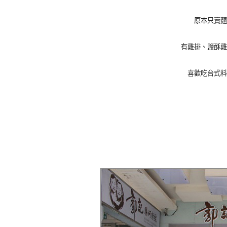
原本只賣麵
有雞排、鹽酥雞
喜歡吃台式料