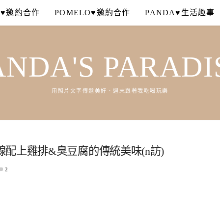
A♥邀約合作
POMELO♥邀約合作
PANDA♥生活趣事
ANDA'S PARADI
用照片文字傳遞美好．週末跟著我吃喝玩樂
配上雞排&臭豆腐的傳統美味(n訪)
2