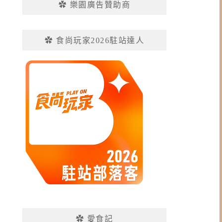
✿ 樂園廣告贊助商
✿ 食尚玩家2026駐站達人
✿ 愛食記