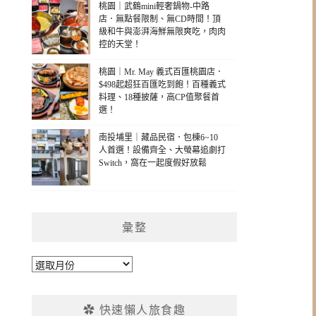
桃園｜武鶴mini輕奢鍋物-中路
店．無點餐限制、無CD時間！頂
級和牛與澎湃海鮮無限爽吃，肉肉
控的天堂！
桃園｜Mr. May 義式百匯桃園店．
$498起超狂百匯吃到飽！百種義式
料理、18種披薩，高CP值聚餐首
選！
南投埔里｜藏品民宿．包棟6~10
人首選！設備齊全、大螢幕追劇打
Switch，窩在一起度假好放鬆
彙整
彙
整
✿ 快速懶人旅食趣