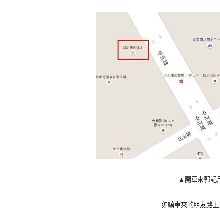
▲開車來郭記
如騎車來的朋友路上