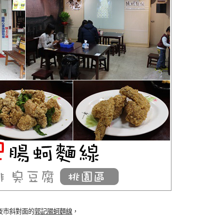
夜市斜對面的
郭記腸蚵麵線
，