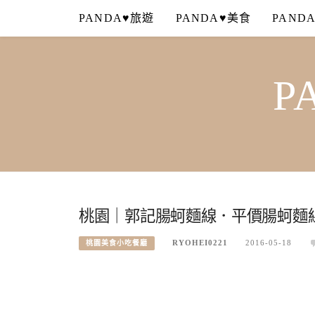
Skip
PANDA♥旅遊
PANDA♥美食
PAND
to
content
P
桃園｜郭記腸蚵麵線．平價腸蚵麵線
RYOHEI0221
2016-05-18
桃園美食小吃餐廳