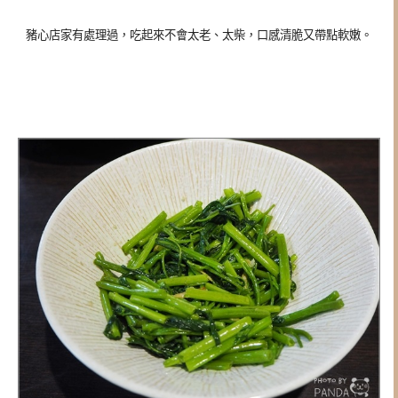
豬心店家有處理過，吃起來不會太老、太柴，口感清脆又帶點軟嫩。