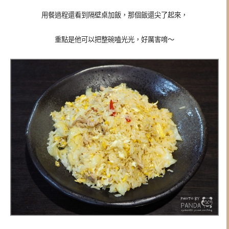
用餐過程還看到隔壁桌加飯，那個飯還尖了起來，
重點是他可以把整碗嗑光光，好厲害唷～