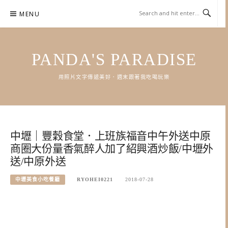
Skip
MENU
to
content
PANDA'S PARADISE
用照片文字傳遞美好．週末跟著我吃喝玩樂
中壢｜豐穀食堂．上班族福音中午外送中原
商圈大份量香氣醉人加了紹興酒炒飯/中壢外
送/中原外送
中壢美食小吃餐廳
RYOHEI0221
2018-07-28