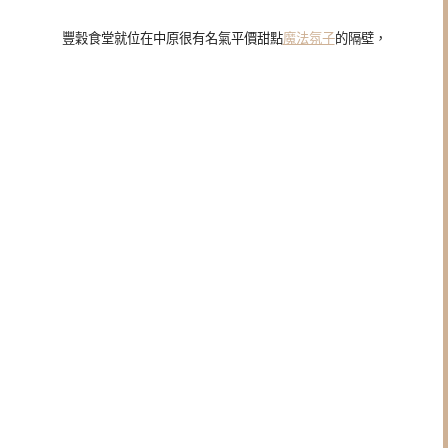
豐穀食堂就位在中原很有名氣平價甜點
魔法氛子
的隔壁，