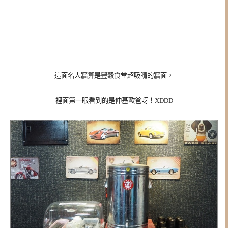
這面名人牆算是
豐穀食堂超吸睛的牆面，
裡面第一眼看到的是仲基歐爸呀！XDDD