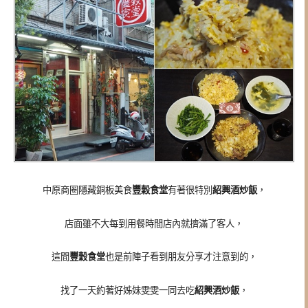
中原商圈隱藏銅板美食
豐穀食堂
有著很特別
紹興酒炒飯
，
店面雖不大每到用餐時間店內就擠滿了客人，
這間
豐穀食堂
也是前陣子看到朋友分享才注意到的，
找了一天約著好姊妹雯雯一同去吃
紹興酒炒飯
，