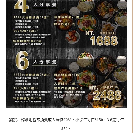
劉震川韓潮吧基本消費成人每位$268、小學生每位$150、3-6歲每位
$50，