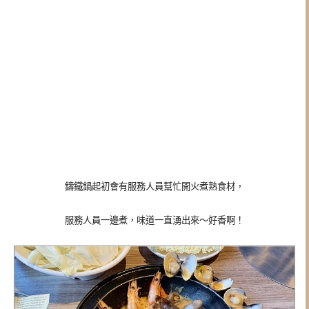
鑄鐵鍋起初會有服務人員幫忙開火煮熟食材，
服務人員一邊煮，味道一直湧出來～好香啊！