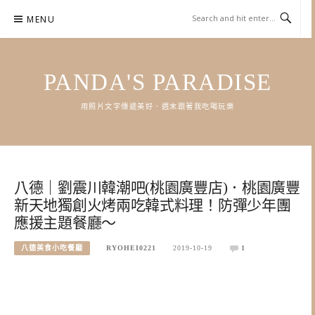
Skip
MENU
to
content
PANDA'S PARADISE
用照片文字傳遞美好．週末跟著我吃喝玩樂
八德｜劉震川韓潮吧(桃園廣豐店)．桃園廣豐
新天地獨創火烤兩吃韓式料理！防彈少年團
應援主題餐廳～
八德美食小吃餐廳
RYOHEI0221
2019-10-19
1