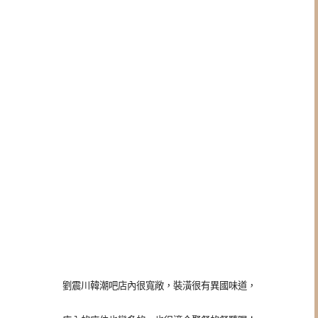
劉震川韓潮吧店內很寬敞，裝潢很有異國味道，