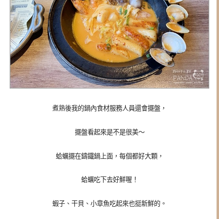
煮熟後我的鍋內食材服務人員還會擺盤，
擺盤看起來是不是很美～
蛤蠣擺在鑄鐵鍋上面，每個都好大顆，
蛤蠣吃下去好鮮喔！
蝦子、干貝、小章魚吃起來也挺新鮮的。