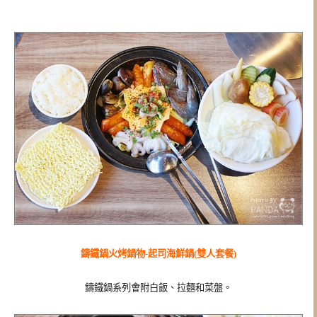
鑄鐵鍋火烤鍋物-起司海鮮鍋(雙人套餐)
鑄鐵鍋系列會附白飯、拉麵和菜盤。