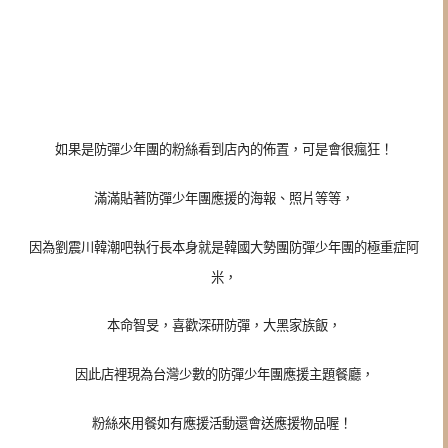
如果是
防彈少年
團
的粉絲看到店內的佈置，可是會很瘋狂！
滿滿貼著
防彈少年
團
應援的海報、照片等等，
因為劉震川韓潮吧執行長本身就是韓國大勢團防彈少年團的極重症阿
米，
本命智旻，喜歡深研防彈，大黑家族飯，
因此店裡現為台灣少數的防彈少年團應援主題餐廳，
粉絲來用餐如有應援活動還會送應援物品喔！