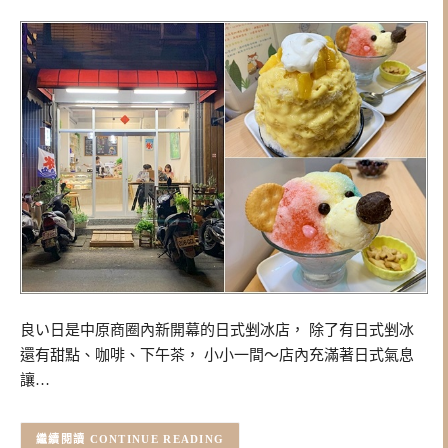
良い日是中原商圈內新開幕的日式剉冰店， 除了有日式剉冰
還有甜點、咖啡、下午茶， 小小一間～店內充滿著日式氣息
讓…
CONTINUE READING