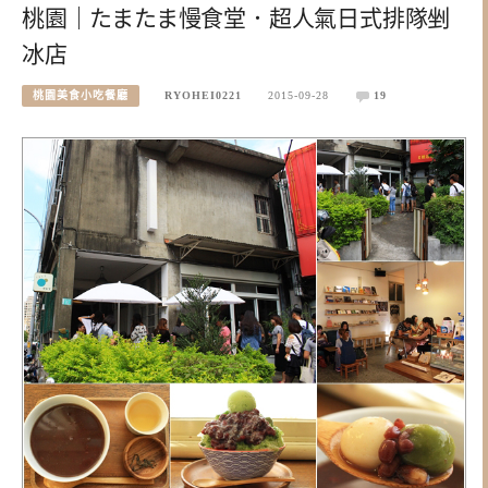
桃園｜たまたま慢食堂．超人氣日式排隊剉
冰店
桃園美食小吃餐廳
RYOHEI0221
2015-09-28
19