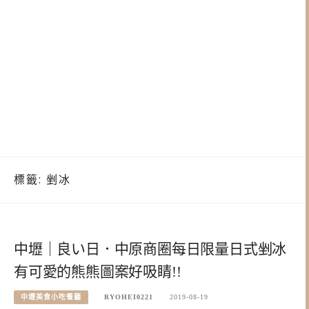
標籤:
剉冰
中壢｜良い日．中原商圈每日限量日式剉冰
有可愛的熊熊圖案好吸睛!!
中壢美食小吃餐廳
RYOHEI0221
2019-08-19