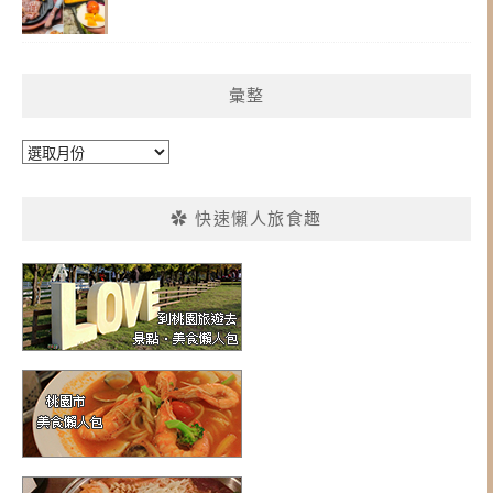
彙整
彙
整
✿ 快速懶人旅食趣