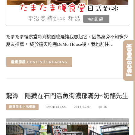
たまたま慢食堂每到桃園總是讓我想起它，因為身旁不知多少
朋友推薦， 終於這天吃完DeMo House後，我也前往…
CONTINUE READING
龍潭｜隱藏在石門活魚街濃郁滿分~奶酪先生
龍潭美食小吃餐廳
RYOHEI0221
2014-05-07
16