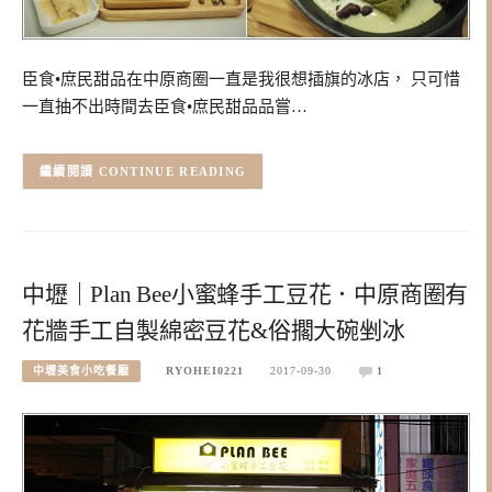
臣食•庶民甜品在中原商圈一直是我很想插旗的冰店， 只可惜
一直抽不出時間去臣食•庶民甜品品嘗…
CONTINUE READING
中壢｜Plan Bee小蜜蜂手工豆花．中原商圈有
花牆手工自製綿密豆花&俗擱大碗剉冰
中壢美食小吃餐廳
RYOHEI0221
2017-09-30
1