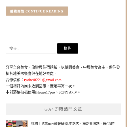
CONTINUE READING
搜
尋
關
鍵
分享全台美食、旅遊與住宿體驗，以桃園美食、中壢美食為主，帶你發
字:
掘各地美味餐廳與在地好去處。
合作信箱：
ryohei0221@gmail.com
一個禮拜內尚未收到回覆，麻煩再寄一次。
本部落格拍攝使用iPhone17pro、SONY A7IV。
GA4即時熱門文章
桃園｜武鶴mini輕奢鍋物-中路店．無點餐限制、無CD時