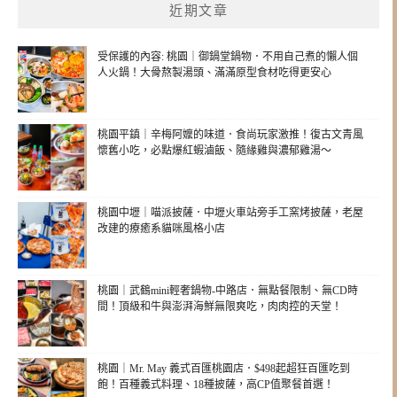
近期文章
受保護的內容: 桃園｜御鍋堂鍋物．不用自己煮的懶人個
人火鍋！大骨熬製湯頭、滿滿原型食材吃得更安心
桃園平鎮｜辛梅阿嬤的味道．食尚玩家激推！復古文青風
懷舊小吃，必點爆紅蝦滷飯、隨緣雞與濃郁雞湯～
桃園中壢｜喵派披薩．中壢火車站旁手工窯烤披薩，老屋
改建的療癒系貓咪風格小店
桃園｜武鶴mini輕奢鍋物-中路店．無點餐限制、無CD時
間！頂級和牛與澎湃海鮮無限爽吃，肉肉控的天堂！
桃園｜Mr. May 義式百匯桃園店．$498起超狂百匯吃到
飽！百種義式料理、18種披薩，高CP值聚餐首選！