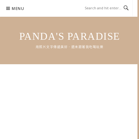
Skip
MENU
to
content
PANDA'S PARADISE
用照片文字傳遞美好．週末跟著我吃喝玩樂