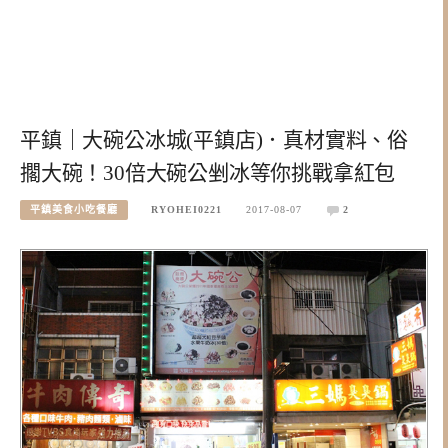
平鎮｜大碗公冰城(平鎮店)．真材實料、俗
擱大碗！30倍大碗公剉冰等你挑戰拿紅包
平鎮美食小吃餐廳
RYOHEI0221
2017-08-07
2