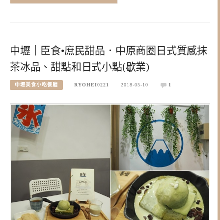
中壢｜臣食•庶民甜品．中原商圈日式質感抹
茶冰品、甜點和日式小點(歇業)
中壢美食小吃餐廳
RYOHEI0221
2018-05-10
1