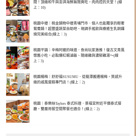
間！頂級和牛與澎湃海鮮無限爽吃，肉肉控的天堂！(線
上：10)
桃園中壢｜桃金鍋物中壢青埔門市．個人也能獨享的輕奢
鴛鴦鍋！超豐盛蔬菜自助吧、現調手搖飲與療癒生乳銅鑼
燒完美結合(線上：3)
桃園平鎮｜辛梅阿嬤的味道．食尚玩家激推！復古文青風
懷舊小吃，必點爆紅蝦滷飯、隨緣雞與濃郁雞湯～(線
上：3)
桃園楊梅｜舒舒福SUSUMU．從龍潭搬遷楊梅，質感升
級的戚風蛋糕專門店！(線上：2)
桃園｜泰樂絲Taylors 泰式料理．景福宮附近平價泰式餐
廳，雙層用餐空間聚餐也適合！(線上：2)