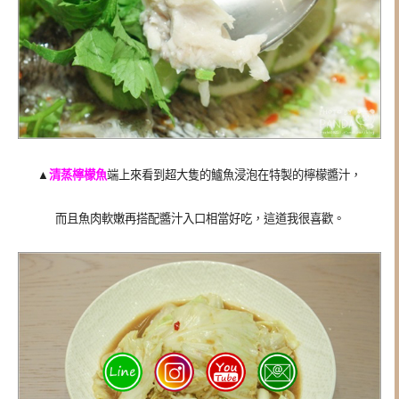
▲
清蒸檸檬魚
端上來看到超大隻的鱸魚浸泡在特製的檸檬醬汁，
而且魚肉軟嫩再搭配醬汁入口相當好吃，這道我很喜歡。