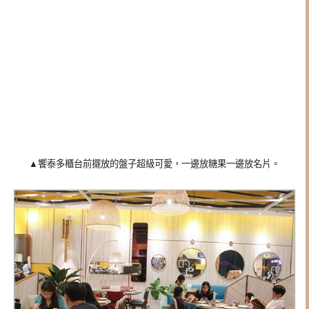
▲
饗泰
多櫃台前擺放的盤子超級可愛，
一邊放糖果一邊放名片。