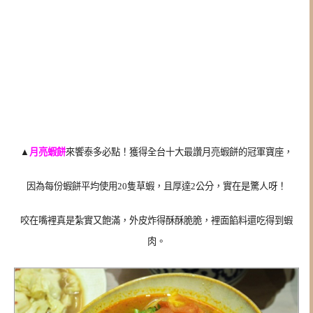
▲
月亮蝦餅
來饗泰多必點！獲得全台十大最讚月亮蝦餅的冠軍寶座，
因為
每份蝦餅平均使用20隻草蝦，且
厚達2公分，實在是驚人呀！
咬在嘴裡真是紮實又飽滿，外皮炸得酥酥脆脆，裡面餡料還吃得到蝦
肉。