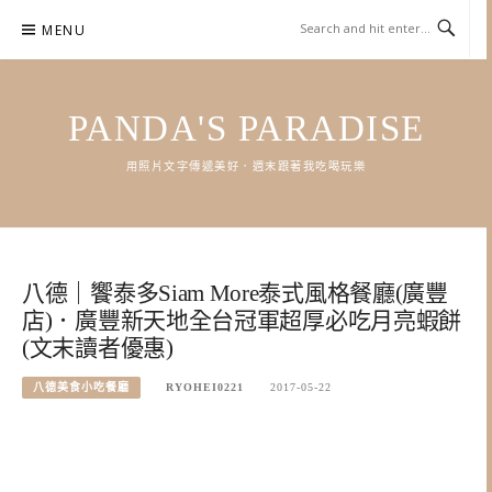
Skip
MENU
to
content
PANDA'S PARADISE
用照片文字傳遞美好．週末跟著我吃喝玩樂
八德｜饗泰多Siam More泰式風格餐廳(廣豐
店)．廣豐新天地全台冠軍超厚必吃月亮蝦餅
(文末讀者優惠)
八德美食小吃餐廳
RYOHEI0221
2017-05-22