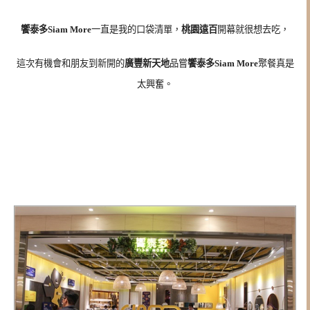
饗泰多Siam More
一直是我的口袋清單，
桃園遠百
開幕就很想去吃，
這次有機會和朋友到新開的
廣豐新天地
品嘗
饗泰多Siam More
聚餐真是
太興奮。