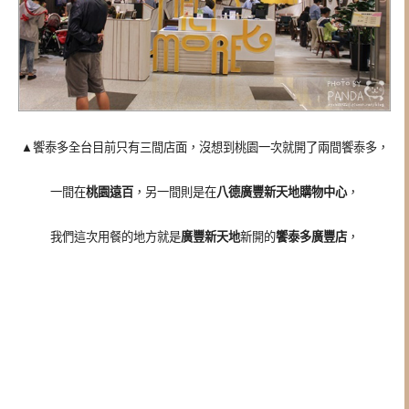
▲
饗泰多全台目前只有三間店面，
沒想到桃園一次就開了兩間饗泰多，
一間在
桃園遠百
，另一間則是在
八德廣豐新天地購物中心
，
我們這次用餐的地方就是
廣豐新天地
新開的
饗泰多廣豐店
，