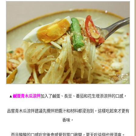
▲
鹹蛋青木瓜涼拌
加入了鹹蛋、長豆、番茄和花生增添涼拌的口感，
品嘗青木瓜涼拌建議先攪拌把醬汁和材料都浸泡到，這樣吃起來才更有
香味，
而且酸酸的口感吃完後會感覺到胃口敞開，夏天吃這個也很清爽。