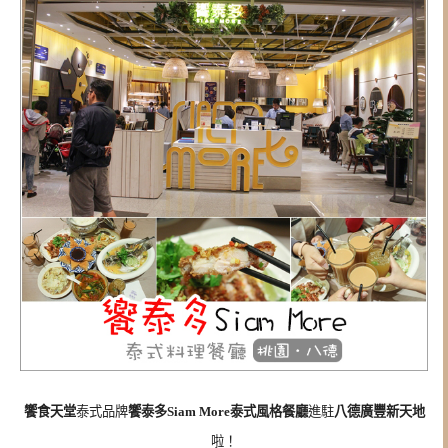
饗食天堂
泰式品牌
饗泰多Siam More泰式風格餐廳
進駐
八德廣豐新天地
啦！